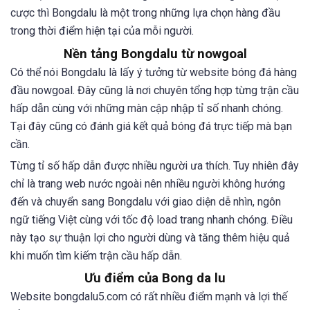
cược thì Bongdalu là một trong những lựa chọn hàng đầu
trong thời điểm hiện tại của mỗi người.
Nền tảng Bongdalu từ nowgoal
Có thể nói Bongdalu là lấy ý tưởng từ website bóng đá hàng
đầu nowgoal. Đây cũng là nơi chuyên tổng hợp từng trận cầu
hấp dẫn cùng với những màn cập nhập tỉ số nhanh chóng.
Tại đây cũng có đánh giá kết quả bóng đá trực tiếp mà bạn
cần.
Từng tỉ số hấp dẫn được nhiều người ưa thích. Tuy nhiên đây
chỉ là trang web nước ngoài nên nhiều người không hướng
đến và chuyển sang Bongdalu với giao diện dễ nhìn, ngôn
ngữ tiếng Việt cùng với tốc độ load trang nhanh chóng. Điều
này tạo sự thuận lợi cho người dùng và tăng thêm hiệu quả
khi muốn tìm kiếm trận cầu hấp dẫn.
Ưu điểm của Bong da lu
Website bongdalu5.com có rất nhiều điểm mạnh và lợi thế