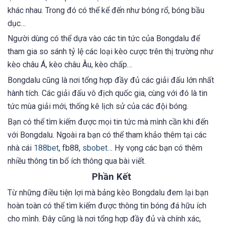
khác nhau. Trong đó có thể kể đến như bóng rổ, bóng bầu
dục…
Người dùng có thể dựa vào các tin tức của Bongdalu để
tham gia so sánh tỷ lệ các loại kèo cược trên thị trường như
kèo châu Á, kèo châu Âu, kèo chấp…
Bongdalu cũng là nơi tổng hợp đầy đủ các giải đấu lớn nhất
hành tích. Các giải đấu vô địch quốc gia, cùng với đó là tin
tức mùa giải mới, thống kê lịch sử của các đội bóng.
Bạn có thể tìm kiếm được mọi tin tức mà mình cần khi đến
với Bongdalu. Ngoài ra bạn có thể tham khảo thêm tại các
nhà cái
188bet
, fb88,
sbobet
… Hy vọng các bạn có thêm
nhiều thông tin bổ ích thông qua bài viết.
Phần Kết
Từ những điều tiện lợi mà bảng kèo Bongdalu đem lại bạn
hoàn toàn có thể tìm kiếm được thông tin bóng đá hữu ích
cho mình. Đây cũng là nơi tổng hợp đầy đủ và chính xác,