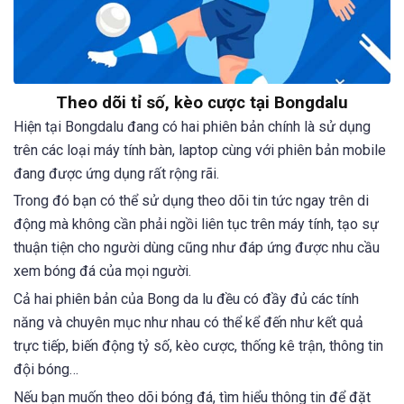
Theo dõi tỉ số, kèo cược tại Bongdalu
Hiện tại Bongdalu đang có hai phiên bản chính là sử dụng
trên các loại máy tính bàn, laptop cùng với phiên bản mobile
đang được ứng dụng rất rộng rãi.
Trong đó bạn có thể sử dụng theo dõi tin tức ngay trên di
động mà không cần phải ngồi liên tục trên máy tính, tạo sự
thuận tiện cho người dùng cũng như đáp ứng được nhu cầu
xem bóng đá của mọi người.
Cả hai phiên bản của Bong da lu đều có đầy đủ các tính
năng và chuyên mục như nhau có thể kể đến như kết quả
trực tiếp, biến động tỷ số, kèo cược, thống kê trận, thông tin
đội bóng…
Nếu bạn muốn theo dõi bóng đá, tìm hiểu thông tin để đặt