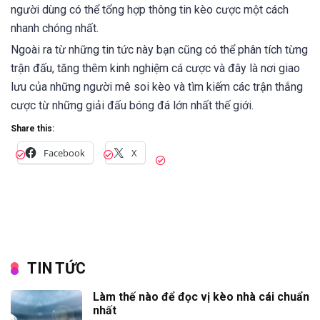
người dùng có thể tổng hợp thông tin kèo cược một cách
nhanh chóng nhất.
Ngoài ra từ những tin tức này bạn cũng có thể phân tích từng
trận đấu, tăng thêm kinh nghiệm cá cược và đây là nơi giao
lưu của những người mê soi kèo và tìm kiếm các trận thắng
cược từ những giải đấu bóng đá lớn nhất thế giới.
Share this:
Facebook
X
TIN TỨC
Làm thế nào để đọc vị kèo nhà cái chuẩn
nhất