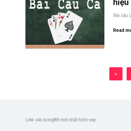
hiệu
Bài câu c
Read mo
«
Link vào bong88 mới nhất hôm nay