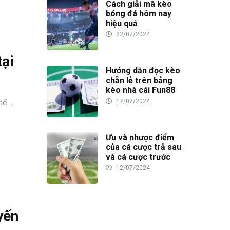
Cách giải mã kèo
bóng đá hôm nay
hiệu quả
22/07/2024
tại
Hướng dẫn đọc kèo
chẵn lẻ trên bảng
kèo nhà cái Fun88
 ...
17/07/2024
Ưu và nhược điểm
của cá cược trả sau
và cá cược trước
12/07/2024
yến