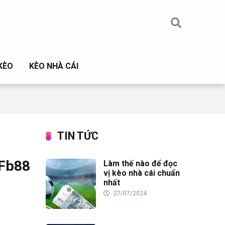
KÈO
KÈO NHÀ CÁI
TIN TỨC
 Fb88
Làm thế nào để đọc
vị kèo nhà cái chuẩn
nhất
27/07/2024