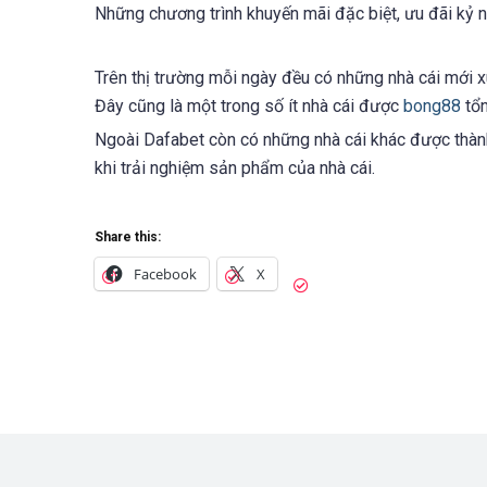
Những chương trình khuyến mãi đặc biệt, ưu đãi kỷ n
Trên thị trường mỗi ngày đều có những nhà cái mới xu
Đây cũng là một trong số ít nhà cái được
bong88
tổn
Ngoài Dafabet còn có những nhà cái khác được thành
khi trải nghiệm sản phẩm của nhà cái.
Share this:
Facebook
X