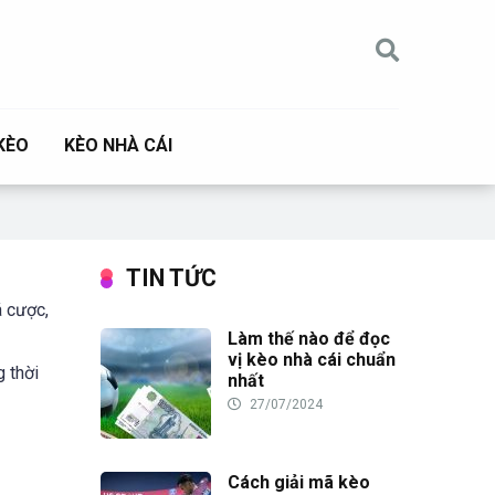
KÈO
KÈO NHÀ CÁI
TIN TỨC
á cược,
Làm thế nào để đọc
vị kèo nhà cái chuẩn
g thời
nhất
27/07/2024
Cách giải mã kèo