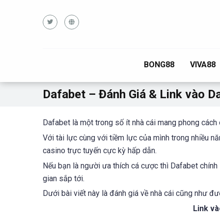
BONG88
VIVA88
Dafabet – Đánh Giá & Link vào D
Dafabet là một trong số ít nhà cái mang phong cách 
Với tài lực cùng với tiềm lực của mình trong nhiều n
casino trực tuyến cực kỳ hấp dẫn.
Nếu bạn là người ưa thích cá cược thì Dafabet chính 
gian sắp tới.
Dưới bài viết này là đánh giá về nhà cái cũng như đ
Link v