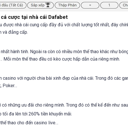
cá cược tại nhà cái Dafabet
u được nhà cái cung cấp đầy đủ với chất lượng tốt nhất, đây chín
n và đẳng cấp.
nhất hành tinh. Ngoài ra còn có nhiều môn thể thao khác như bóng
… Mỗi môn thể thao đều có kèo cược hấp dẫn của riêng mình.
n casino với người chia bài xinh đẹp của nhà cái. Trong đó các ga
t, Poker…
ẽ có những ưu đãi cho riêng mình. Trong đó có thể kể đến như sau
tối đa lên tới 260% tiền khuyến mãi.
thể thao cho đến casino live…