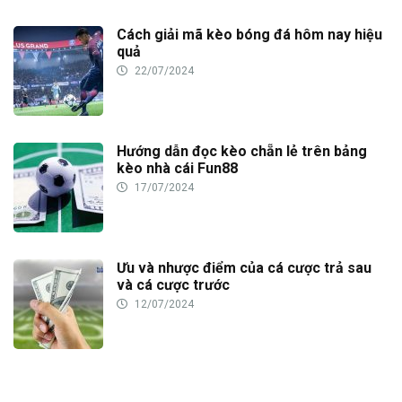
Cách giải mã kèo bóng đá hôm nay hiệu
quả
22/07/2024
Hướng dẫn đọc kèo chẵn lẻ trên bảng
kèo nhà cái Fun88
17/07/2024
Ưu và nhược điểm của cá cược trả sau
và cá cược trước
12/07/2024