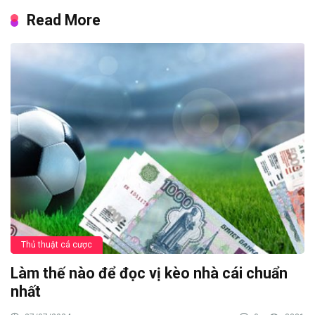
Read More
Thủ thuật cá cược
Làm thế nào để đọc vị kèo nhà cái chuẩn
nhất