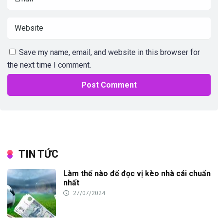
Save my name, email, and website in this browser for
the next time I comment.
TIN TỨC
Làm thế nào để đọc vị kèo nhà cái chuẩn
nhất
27/07/2024