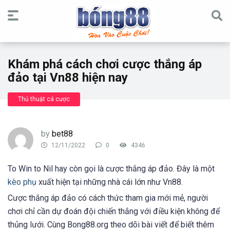
Khám phá cách chơi cược thắng áp
đảo tại Vn88 hiện nay
Thủ thuật cá cược
by
bet88
12/11/2022
0
4346
To Win to Nil hay còn gọi là cược thắng áp đảo. Đây là một
kèo phụ
xuất hiện tại những nhà cái lớn như Vn88.
Cược thắng áp đảo có cách thức tham gia mới mẻ, người
chơi chỉ cần dự đoán đội chiến thắng với điều kiện không để
thủng lưới. Cùng Bong88.org theo dõi bài viết để biết thêm