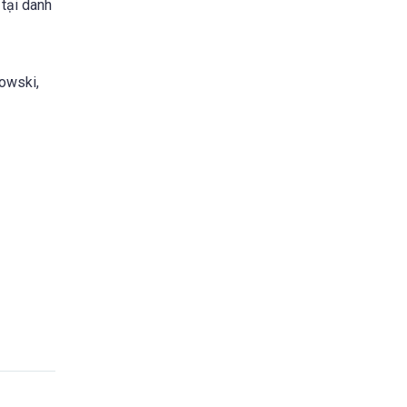
tại danh
owski,