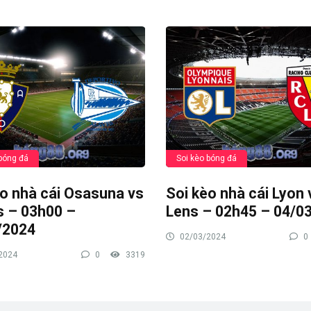
 bóng đá
Soi kèo bóng đá
èo nhà cái Osasuna vs
Soi kèo nhà cái Lyon 
s – 03h00 –
Lens – 02h45 – 04/0
/2024
02/03/2024
0
2024
0
3319