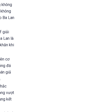
g không
ã không
úp Ba Lan
f giải
a Lan là
khăn khi
nên cơ
bóng đá
hán giả
.
chắc
ọng vượt
ung kết