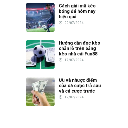
Cách giải mã kèo
bóng đá hôm nay
hiệu quả
22/07/2024
Hướng dẫn đọc kèo
chẵn lẻ trên bảng
kèo nhà cái Fun88
17/07/2024
Ưu và nhược điểm
của cá cược trả sau
và cá cược trước
12/07/2024