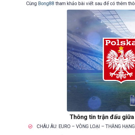
Cùng
Bong88
tham khảo bài viết sau để có thêm thô
Thông tin trận đấu giữa
CHÂU ÂU: EURO – VÒNG LOẠI – THĂNG HẠNG