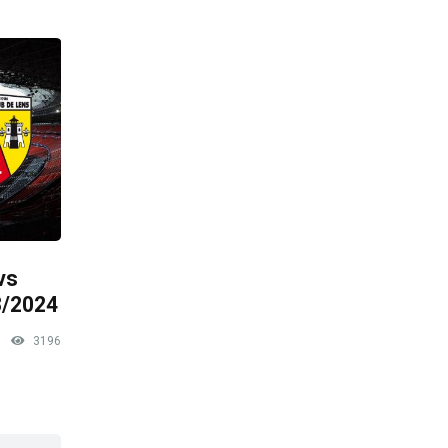
vs
3/2024
3196