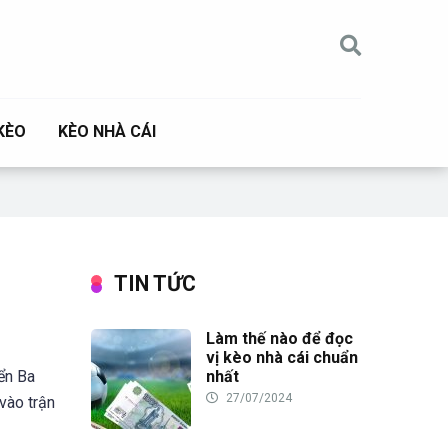
KÈO
KÈO NHÀ CÁI
TIN TỨC
Làm thế nào để đọc
vị kèo nhà cái chuẩn
yển Ba
nhất
27/07/2024
vào trận