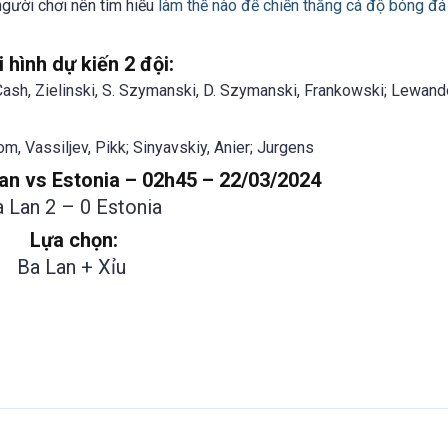
người chơi nên tìm hiểu
làm thế nào để chiến thắng cá độ bóng đá
i hình dự kiến 2 đội:
ash, Zielinski, S. Szymanski, D. Szymanski, Frankowski; Lewand
, Vassiljev, Pikk; Sinyavskiy, Anier; Jurgens
an vs Estonia – 02h45 – 22/03/2024
 Lan 2 – 0 Estonia
Lựa chọn:
Ba Lan + Xỉu