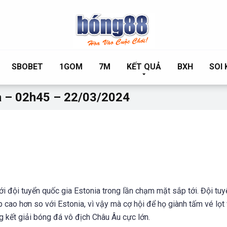
SBOBET
1GOM
7M
KẾT QUẢ
BXH
SOI 
ia – 02h45 – 22/03/2024
ới đội tuyển quốc gia Estonia trong lần chạm mặt sắp tới. Đội tu
cao hơn so với Estonia, vì vậy mà cợ hội để họ giành tấm vé lọt 
 kết giải bóng đá vô địch Châu Âu cực lớn.