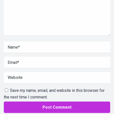
Save my name, email, and website in this browser for
the next time I comment.