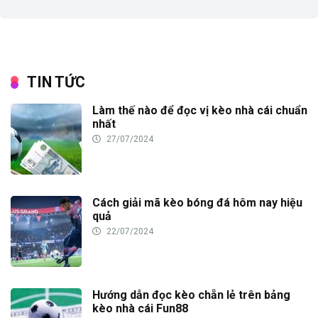
TIN TỨC
Làm thế nào để đọc vị kèo nhà cái chuẩn
nhất
27/07/2024
Cách giải mã kèo bóng đá hôm nay hiệu
quả
22/07/2024
Hướng dẫn đọc kèo chẵn lẻ trên bảng
kèo nhà cái Fun88