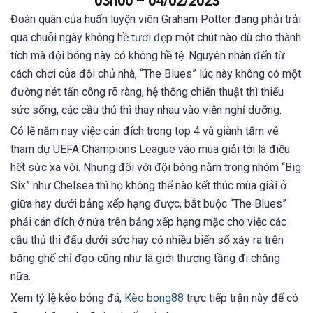
03h00 – 04/02/2023
Đoàn quân của huấn luyện viên Graham Potter đang phải trải
qua chuỗi ngày không hề tươi đẹp một chút nào dù cho thành
tích mà đội bóng này có không hề tệ. Nguyên nhân đến từ
cách chơi của đội chủ nhà, “The Blues” lúc này không có một
đường nét tấn công rõ ràng, hệ thống chiến thuật thì thiếu
sức sống, các cầu thủ thì thay nhau vào viện nghỉ dưỡng.
Có lẽ năm nay việc cán đích trong top 4 và giành tấm vé
tham dự UEFA Champions League vào mùa giải tới là điều
hết sức xa vời. Nhưng đối với đội bóng nằm trong nhóm “Big
Six” như Chelsea thì họ không thể nào kết thúc mùa giải ở
giữa hay dưới bảng xếp hạng được, bắt buộc “The Blues”
phải cán đích ở nửa trên bảng xếp hạng mặc cho việc các
cầu thủ thi đấu dưới sức hay có nhiều biến số xảy ra trên
băng ghế chỉ đạo cũng như là giới thượng tầng đi chăng
nữa.
Xem tỷ lệ kèo bóng đá,
Kèo bong88
trực tiếp trận này để có