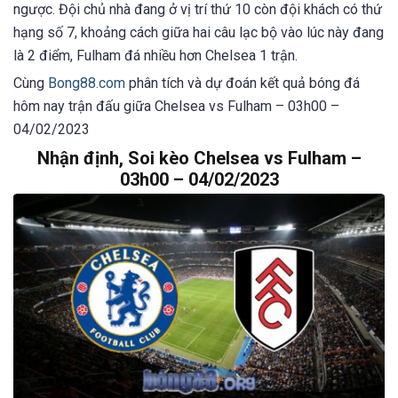
ngược. Đội chủ nhà đang ở vị trí thứ 10 còn đội khách có thứ
hạng số 7, khoảng cách giữa hai câu lạc bộ vào lúc này đang
là 2 điểm, Fulham đá nhiều hơn Chelsea 1 trận.
Cùng
Bong88.com
phân tích và dự đoán kết quả bóng đá
hôm nay trận đấu giữa Chelsea vs Fulham – 03h00 –
04/02/2023
Nhận định, Soi kèo Chelsea vs Fulham –
03h00 – 04/02/2023