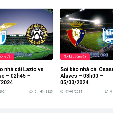
 bóng đá
Soi kèo bóng đá
o nhà cái Lazio vs
Soi kèo nhà cái Osas
se – 02h45 –
Alaves – 03h00 –
/2024
05/03/2024
2024
0
3225
03/03/2024
0