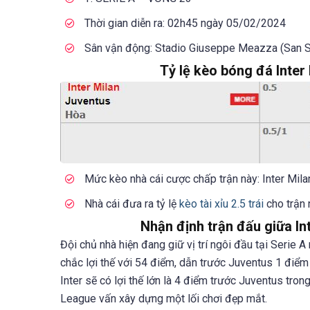
Thời gian diễn ra: 02h45 ngày 05/02/2024
Sân vận động: Stadio Giuseppe Meazza (San S
Tỷ lệ kèo bóng đá Inter
Mức kèo nhà cái cược chấp trận này: Inter Milan
Nhà cái đưa ra tỷ lệ
kèo tài xỉu 2.5 trái
cho trận 
Nhận định trận đấu giữa In
Đội chủ nhà hiện đang giữ vị trí ngôi đầu tại Serie 
chắc lợi thế với 54 điểm, dẫn trước Juventus 1 điểm nh
Inter sẽ có lợi thế lớn là 4 điểm trước Juventus tr
League vấn xây dựng một lối chơi đẹp mắt.