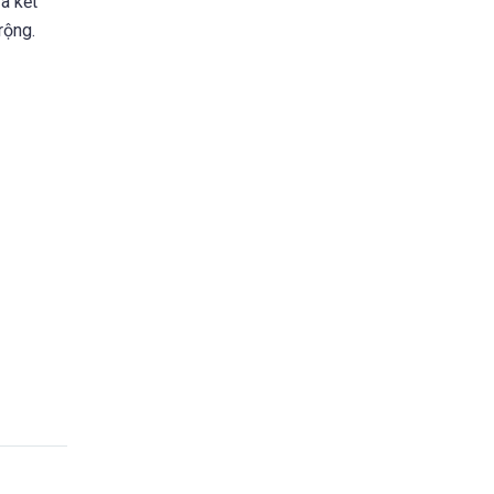
đã kết
rộng.