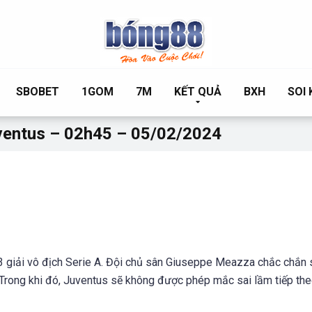
SBOBET
1GOM
7M
KẾT QUẢ
BXH
SOI 
Juventus – 02h45 – 05/02/2024
3 giải vô địch Serie A. Đội chủ sân Giuseppe Meazza chắc chắn 
. Trong khi đó, Juventus sẽ không được phép mắc sai lầm tiếp the