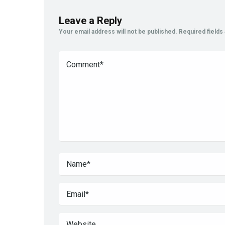
Leave a Reply
Your email address will not be published.
Required field