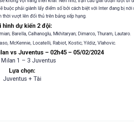
sẽ không vội vàng triển khai. Nên nhớ, trận cầu giai đoạn lượt đi 
ẽ buộc phải giành lấy điểm số bởi cách biệt với Inter đang bị nới 
 thời vượt lên đối thủ trên bảng xếp hạng.
i hình dự kiến 2 đội:
ian; Barella, Calhanoglu, Mkhitaryan; Dimarco, Thuram, Lautaro.
o, McKennie, Locatelli, Rabiot, Kostic; Yildiz, Vlahovic.
ilan vs Juventus – 02h45 – 05/02/2024
r Milan 1 – 3 Juventus
Lựa chọn:
Juventus + Tài