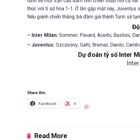
định về một trận cầu đậm tính chiến thuật nơi cả hai 
thúc với tỉ số hòa 1-1. Ở lần gặp mặt này, Juventus s
Nếu giành chiến thắng, bà đầm già thành Turin sẽ tạm
Độ
– Inter Milan:
Sommer; Pavard, Acerbi, Bastoni, Darm
– Juventus:
Szczesny; Gatti, Bremer, Danilo; Cambias
Dự đoán tỷ số Inter M
Inte
Share this:
Facebook
X
Read More