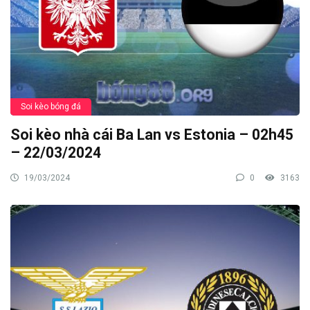
Soi kèo bóng đá
Soi kèo nhà cái Ba Lan vs Estonia – 02h45
– 22/03/2024
19/03/2024
0
3163