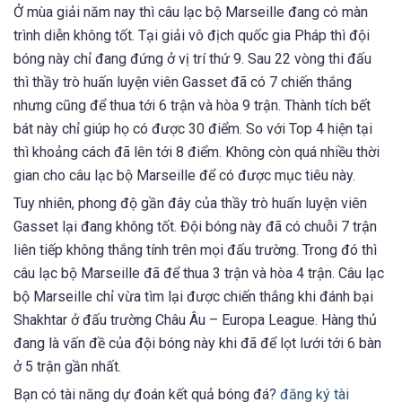
Ở mùa giải năm nay thì câu lạc bộ Marseille đang có màn
trình diễn không tốt. Tại giải vô địch quốc gia Pháp thì đội
bóng này chỉ đang đứng ở vị trí thứ 9. Sau 22 vòng thi đấu
thì thầy trò huấn luyện viên Gasset đã có 7 chiến thắng
nhưng cũng để thua tới 6 trận và hòa 9 trận. Thành tích bết
bát này chỉ giúp họ có được 30 điểm. So với Top 4 hiện tại
thì khoảng cách đã lên tới 8 điểm. Không còn quá nhiều thời
gian cho câu lạc bộ Marseille để có được mục tiêu này.
Tuy nhiên, phong độ gần đây của thầy trò huấn luyện viên
Gasset lại đang không tốt. Đội bóng này đã có chuỗi 7 trận
liên tiếp không thắng tính trên mọi đấu trường. Trong đó thì
câu lạc bộ Marseille đã để thua 3 trận và hòa 4 trận. Câu lạc
bộ Marseille chỉ vừa tìm lại được chiến thắng khi đánh bại
Shakhtar ở đấu trường Châu Âu – Europa League. Hàng thủ
đang là vấn đề của đội bóng này khi đã để lọt lưới tới 6 bàn
ở 5 trận gần nhất.
Bạn có tài năng dự đoán kết quả bóng đá?
đăng ký tài