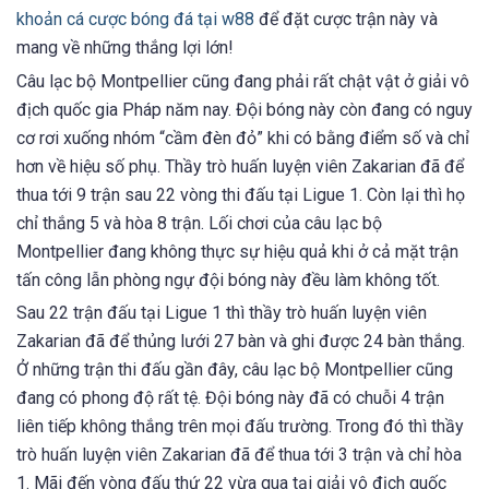
khoản cá cược bóng đá tại w88
để đặt cược trận này và
mang về những thắng lợi lớn!
Câu lạc bộ Montpellier cũng đang phải rất chật vật ở giải vô
địch quốc gia Pháp năm nay. Đội bóng này còn đang có nguy
cơ rơi xuống nhóm “cầm đèn đỏ” khi có bằng điểm số và chỉ
hơn về hiệu số phụ. Thầy trò huấn luyện viên Zakarian đã để
thua tới 9 trận sau 22 vòng thi đấu tại Ligue 1. Còn lại thì họ
chỉ thắng 5 và hòa 8 trận. Lối chơi của câu lạc bộ
Montpellier đang không thực sự hiệu quả khi ở cả mặt trận
tấn công lẫn phòng ngự đội bóng này đều làm không tốt.
Sau 22 trận đấu tại Ligue 1 thì thầy trò huấn luyện viên
Zakarian đã để thủng lưới 27 bàn và ghi được 24 bàn thắng.
Ở những trận thi đấu gần đây, câu lạc bộ Montpellier cũng
đang có phong độ rất tệ. Đội bóng này đã có chuỗi 4 trận
liên tiếp không thắng trên mọi đấu trường. Trong đó thì thầy
trò huấn luyện viên Zakarian đã để thua tới 3 trận và chỉ hòa
1. Mãi đến vòng đấu thứ 22 vừa qua tại giải vô địch quốc