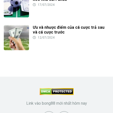
17/07/2024
Ưu và nhược điểm của cá cược trả sau
và cá cược trước
12/07/2024
Link vào bong88 mới nhất hôm nay