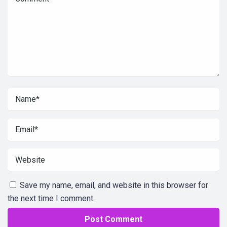
Save my name, email, and website in this browser for
the next time I comment.