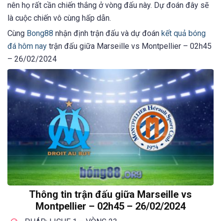
nên họ rất cần chiến thắng ở vòng đấu này. Dự đoán đây sẽ
là cuộc chiến vô cùng hấp dẫn.
Cùng
Bong88
nhận định trận đấu và dự đoán
kết quả bóng
đá hôm nay
trận đấu giữa Marseille vs Montpellier – 02h45
– 26/02/2024
Thông tin trận đấu giữa Marseille vs
Montpellier – 02h45 – 26/02/2024