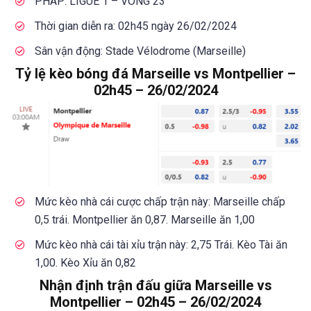
PHÁP: LIGUE 1 – VÒNG 23
Thời gian diễn ra: 02h45 ngày 26/02/2024
Sân vận động: Stade Vélodrome
(Marseille)
Tỷ lệ kèo bóng đá Marseille vs Montpellier –
02h45 – 26/02/2024
Mức kèo nhà cái cược chấp trận này: Marseille chấp
0,5 trái. Montpellier ăn 0,87. Marseille ăn 1,00
Mức kèo nhà cái tài xỉu trận này: 2,75 Trái. Kèo Tài ăn
1,00. Kèo Xỉu ăn 0,82
Nhận định trận đấu giữa Marseille vs
Montpellier – 02h45 – 26/02/2024