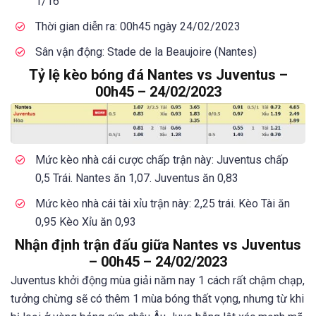
1/16
Thời gian diễn ra: 00h45 ngày 24/02/2023
Sân vận động: Stade de la Beaujoire (Nantes)
Tỷ lệ kèo bóng đá Nantes vs Juventus –
00h45 – 24/02/2023
Mức kèo nhà cái cược chấp trận này: Juventus chấp
0,5 Trái. Nantes ăn 1,07. Juventus ăn 0,83
Mức kèo nhà cái tài xỉu trận này: 2,25 trái. Kèo Tài ăn
0,95 Kèo Xỉu ăn 0,93
Nhận định trận đấu giữa Nantes vs Juventus
– 00h45 – 24/02/2023
Juventus khởi động mùa giải năm nay 1 cách rất chậm chạp,
tưởng chừng sẽ có thêm 1 mùa bóng thất vọng, nhưng từ khi