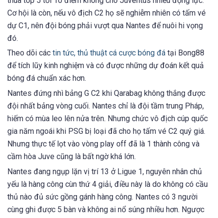
thua top 5 tới 10 điểm không cho Juventus nhiều động lực.
Cơ hội là còn, nếu vô địch C2 họ sẽ nghiễm nhiên có tấm vé
dự C1, nên đội bóng phải vượt qua Nantes để nuôi hi vọng
đó.
Theo dõi các
tin tức, thủ thuật cá cược bóng đá
tại Bong88
để tích lũy kinh nghiệm và có được những dự đoán kết quả
bóng đá chuẩn xác hơn.
Nantes đứng nhì bảng G C2 khi Qarabag không thắng được
đội nhất bảng vòng cuối. Nantes chỉ là đội tầm trung Pháp,
hiếm có mùa leo lên nửa trên. Nhưng chức vô địch cúp quốc
gia năm ngoái khi PSG bị loại đã cho họ tấm vé C2 quý giá.
Nhưng thực tế lọt vào vòng play off đã là 1 thành công và
cầm hòa Juve cũng là bất ngờ khá lớn.
Nantes đang ngụp lặn vị trí 13 ở Ligue 1, nguyên nhân chủ
yếu là hàng công cùn thứ 4 giải, điều này là do không có cầu
thủ nào đủ sức gồng gánh hàng công. Nantes có 3 người
cùng ghi được 5 bàn và không ai nổ súng nhiều hơn. Ngược