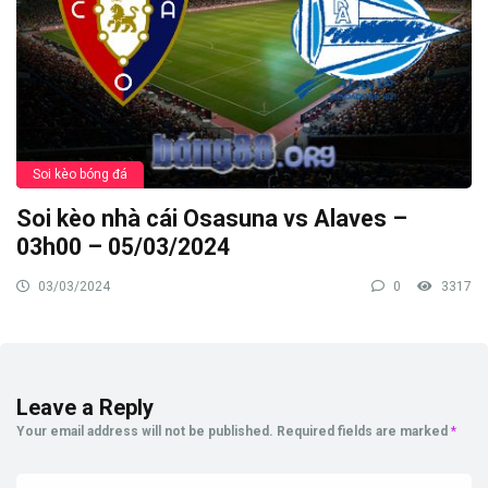
Soi kèo bóng đá
Soi kèo nhà cái Osasuna vs Alaves –
03h00 – 05/03/2024
03/03/2024
0
3317
Leave a Reply
Your email address will not be published.
Required fields are marked
*