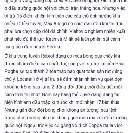
bị loại ở vòng bảng cúp châu Âu Juve bỗng lột xác mạnh mẽ
ở đấu trường quốc nội với chuỗi trận thắng hoa. Nhưng việc
bị trừ 15 điểm khiến tinh thần các cầu thủ ảnh hưởng khá
nhiều. Ở tiền tuyến, Max Allegri có chút đau đầu khi thi đấu
phải lựa chọn cặp đôi đá chính. Vlahovic nghiễm nhiên xuất
phát nếu đủ thể lực, Kean và Milik sẽ luân phiên sát cánh
cùng tiền đạo người Serbia.
Ở khu trung tuyến Rabiot đang có mùa bóng quá cháy khi
được chấm điểm cao nhất đội, cùng với sự trở lại của Paul
Pogba sẽ tạo thành 2 tòa tháp bao quát toàn sân rất đáng
chú ý. Locatelli ở vị trí trụ sẽ đảm nhận nhiệm vụ quét dọn
khoảng trống sau lưng 2 đồng đội đồng thời điều tiết một
cách trơn tru nhất. Năm nay hàng thủ Juve đang đang tái
hiện hình ảnh đầu thập kỉ trước khi mới nhận 17 bàn thua.
Nhưng gần đây đội bóng chơi không ấn tượng, sau lệnh
trừng phạt dường như họ không quá mặn mà với đấu trường
quốc nội. Ngoại trừ việc cố gắng vô địch Coppa Italia việc