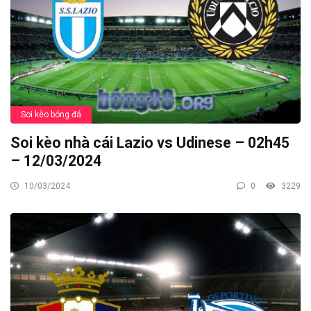
Soi kèo bóng đá
Soi kèo nhà cái Lazio vs Udinese – 02h45
– 12/03/2024
10/03/2024
0
3229