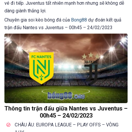
vé đi tiếp. Juventus tất nhiên mạnh hơn nhưng sẽ không dễ
dàng giành thắng lợi.
Chuyên gia soi kèo bóng đá của
Bong88
dự đoán kết quả
trận đấu Nantes vs Juventus – 00h45 – 24/02/2023
Thông tin trận đấu giữa Nantes vs Juventus –
00h45 – 24/02/2023
CHÂU ÂU: EUROPA LEAGUE – PLAY OFFS – VÒNG