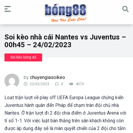
Soi kèo nhà cái Nantes vs Juventus –
00h45 – 24/02/2023
Soi kèo bóng đá
by
chuyengiasoikeo
22/02/2023
0
4070
Loạt trận lượt về play off UEFA Europa League chứng kiến
Juventus hành quân đến Pháp để chạm trán đội chủ nhà
Nantes. Ở trận lượt đi 2 đội chia điểm ở Juventus Arena với
tỉ số 1-1. Với việc luật bàn thắng trên sân khách không còn
được áp dụng đây sẽ là màn quyết chiến của 2 đội cho tấm