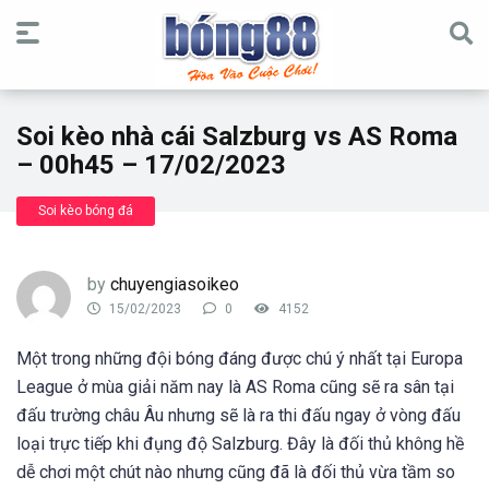
Soi kèo nhà cái Salzburg vs AS Roma
– 00h45 – 17/02/2023
Soi kèo bóng đá
by
chuyengiasoikeo
15/02/2023
0
4152
Một trong những đội bóng đáng được chú ý nhất tại Europa
League ở mùa giải năm nay là AS Roma cũng sẽ ra sân tại
đấu trường châu Âu nhưng sẽ là ra thi đấu ngay ở vòng đấu
loại trực tiếp khi đụng độ Salzburg. Đây là đối thủ không hề
dễ chơi một chút nào nhưng cũng đã là đối thủ vừa tầm so