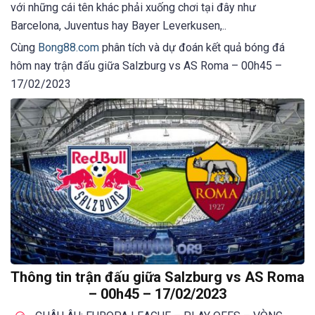
với những cái tên khác phải xuống chơi tại đây như
Barcelona, Juventus hay Bayer Leverkusen,..
Cùng
Bong88.com
phân tích và dự đoán kết quả bóng đá
hôm nay trận đấu giữa Salzburg vs AS Roma – 00h45 –
17/02/2023
Thông tin trận đấu giữa Salzburg vs AS Roma
– 00h45 – 17/02/2023