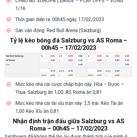
CHÂU ÂU: EUROPA LEAGUE – PLAY OFFS – VÒNG
1/16
Thời gian diễn ra: 00h45 ngày 17/02/2023
Sân vận động: Red Bull Arena (Salzburg)
Tỷ lệ kèo bóng đá Salzburg vs AS Roma –
00h45 – 17/02/2023
Mức kèo nhà cái cược chấp trận này: Hòa – Được –
Thua. Salzburg ăn 1,00. AS Roma ăn 0,81
Mức kèo nhà cái tài xỉu trận này: 2,5 trái. Kèo Tài ăn
1,00 Kèo Xỉu ăn 0,81
Nhận định trận đấu giữa Salzburg vs AS
Roma – 00h45 – 17/02/2023
Salzbuerg đã không thể lặp lại được thành tích của mình ở