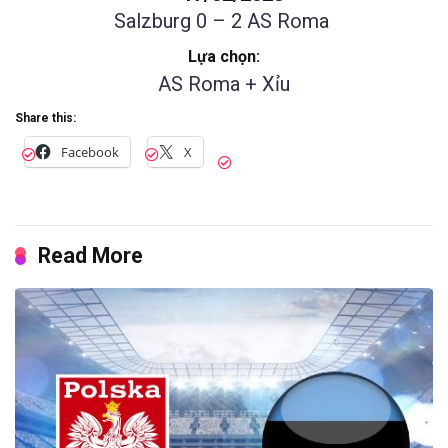
Salzburg 0
– 2 AS Roma
Lựa chọn:
AS Roma + Xỉu
Share this:
Facebook
X
Read More