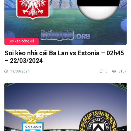
Soi kèo bóng đá
Soi kèo nhà cái Ba Lan vs Estonia – 02h45
– 22/03/2024
19/03/2024
0
3157