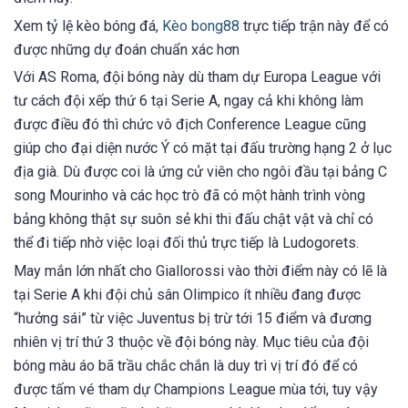
Xem tỷ lệ kèo bóng đá,
Kèo bong88
trực tiếp trận này để có
được những dự đoán chuẩn xác hơn
Với AS Roma, đội bóng này dù tham dự Europa League với
tư cách đội xếp thứ 6 tại Serie A, ngay cả khi không làm
được điều đó thì chức vô địch Conference League cũng
giúp cho đại diện nước Ý có mặt tại đấu trường hạng 2 ở lục
địa già. Dù được coi là ứng cử viên cho ngôi đầu tại bảng C
song Mourinho và các học trò đã có một hành trình vòng
bảng không thật sự suôn sẻ khi thi đấu chật vật và chỉ có
thể đi tiếp nhờ việc loại đối thủ trực tiếp là Ludogorets.
May mắn lớn nhất cho Giallorossi vào thời điểm này có lẽ là
tại Serie A khi đội chủ sân Olimpico ít nhiều đang được
“hưởng sái” từ việc Juventus bị trừ tới 15 điểm và đương
nhiên vị trí thứ 3 thuộc về đội bóng này. Mục tiêu của đội
bóng màu áo bã trầu chắc chắn là duy trì vị trí đó để có
được tấm vé tham dự Champions League mùa tới, tuy vậy